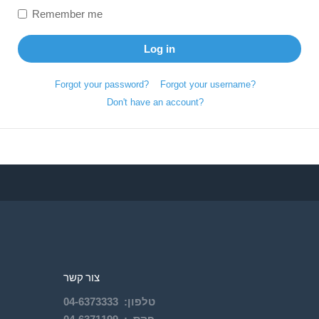
Remember me
Log in
Forgot your password?
Forgot your username?
Don't have an account?
צור קשר
04-
6373333
:
טלפון