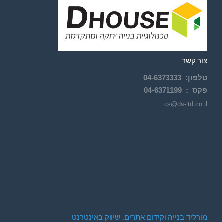
צור קשר
טלפון
:
6373333
04-
פקס :
04-6371199
ds@ds-ltd.co.il
מורליד בנייה וקידום אתרים. שיווק באינטרנט