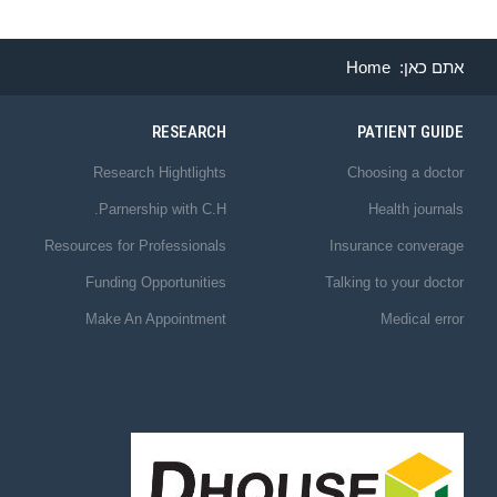
אתם כאן:
Home
RESEARCH
PATIENT GUIDE
Research Hightlights
Choosing a doctor
Parnership with C.H.
Health journals
Resources for Professionals
Insurance converage
Funding Opportunities
Talking to your doctor
Make An Appointment
Medical error