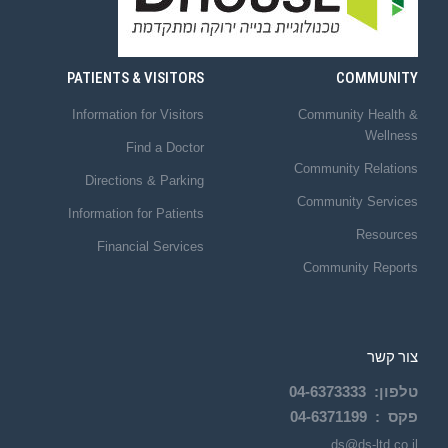
PATIENTS & VISITORS
COMMUNITY
Information for Visitors
Community Health &
Wellness
Find a Doctor
Community Relations
Directions & Parking
Community Services
Information for Patients
Resources
Financial Services
Community Reports
צור קשר
טלפון
:
6373333
04-
פקס :
04-6371199
ds@ds-ltd.co.il